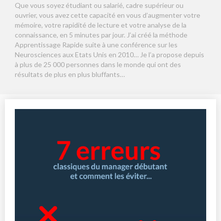
Que vous soyez étudiant ou salarié, cadre supérieur ou
ouvrier, vous avez cette capacité en vous d’augmenter votre
mémoire, votre rapidité de lecture et votre analyse de la
connaissance, en 5 minutes par jour. J’ai créé la méthode
Apprentissage Rapide suite à une conférence sur les
Neurosciences aux Etats Unis en 2010… Je l’a propose depuis
à plus de 25 000 personnes dans le monde qui ont des
résultats de plus en plus bluffants…